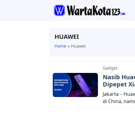
HUAWEI
Home
»
Huawei
Gadget
Nasib Huaw
Dipepet X
Jakarta – Hu
di China, namun