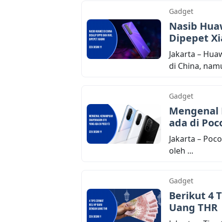
Gadget
Nasib Huaw
Dipepet X
Jakarta – Hu
di China, namun
Gadget
Mengenal 
ada di Poc
Jakarta – Poco
oleh ...
Gadget
Berikut 4 
Uang THR