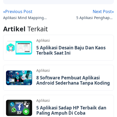
«Previous Post
Next Post»
Aplikasi Mind Mapping
5 Aplikasi Penghapus
Terbaik untuk
Iklan Tanpa Root Untuk
Artikel
Terkait
Memvisualisasikan Ide
HP Android
Aplikasi
5 Aplikasi Desain Baju Dan Kaos
Terbaik Saat Ini
Aplikasi
8 Software Pembuat Aplikasi
Android Sederhana Tanpa Koding
Aplikasi
5 Aplikasi Sadap HP Terbaik dan
Paling Ampuh Di Coba