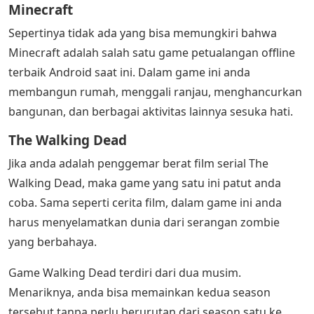
Minecraft
Sepertinya tidak ada yang bisa memungkiri bahwa
Minecraft adalah salah satu game petualangan offline
terbaik Android saat ini. Dalam game ini anda
membangun rumah, menggali ranjau, menghancurkan
bangunan, dan berbagai aktivitas lainnya sesuka hati.
The Walking Dead
Jika anda adalah penggemar berat film serial The
Walking Dead, maka game yang satu ini patut anda
coba. Sama seperti cerita film, dalam game ini anda
harus menyelamatkan dunia dari serangan zombie
yang berbahaya.
Game Walking Dead terdiri dari dua musim.
Menariknya, anda bisa memainkan kedua season
tersebut tanpa perlu berurutan dari season satu ke