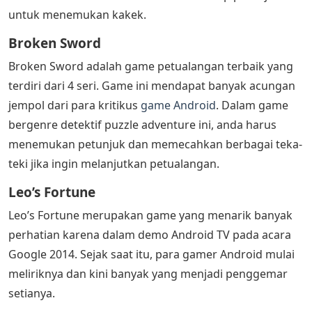
untuk menemukan kakek.
Broken Sword
Broken Sword adalah game petualangan terbaik yang
terdiri dari 4 seri. Game ini mendapat banyak acungan
jempol dari para kritikus
game Android
. Dalam game
bergenre detektif puzzle adventure ini, anda harus
menemukan petunjuk dan memecahkan berbagai teka-
teki jika ingin melanjutkan petualangan.
Leo’s Fortune
Leo’s Fortune merupakan game yang menarik banyak
perhatian karena dalam demo Android TV pada acara
Google 2014. Sejak saat itu, para gamer Android mulai
meliriknya dan kini banyak yang menjadi penggemar
setianya.