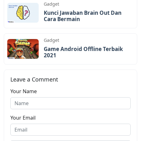
Gadget
Kunci Jawaban Brain Out Dan
Cara Bermain
Gadget
Game Android Offline Terbaik
2021
Leave a Comment
Your Name
Your Email