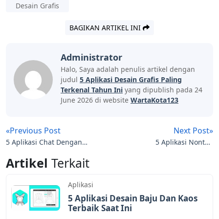
Desain Grafis
BAGIKAN ARTIKEL INI
Administrator
Halo, Saya adalah penulis artikel dengan
judul
5 Aplikasi Desain Grafis Paling
Terkenal Tahun Ini
yang dipublish pada 24
June 2026 di website
WartaKota123
«Previous Post
Next Post»
5 Aplikasi Chat Dengan
5 Aplikasi Nonton
Bule Untuk Berlatih
Bareng Online Terbaik
Artikel
Terkait
Bahasa Inggris
Aplikasi
5 Aplikasi Desain Baju Dan Kaos
Terbaik Saat Ini