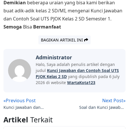
Demikian
beberapa uraian yang bisa kami berikan
buat adik-adik kelas 2 SD/MI, mengenai Kunci Jawaban
dan Contoh Soal UTS PJOK Kelas 2 SD Semester 1.
Semoga
Bisa
Bermanfaat
BAGIKAN ARTIKEL INI
Administrator
Halo, Saya adalah penulis artikel dengan
judul
Kunci Jawaban dan Contoh Soal UTS
PJOK Kelas 2 SD
yang dipublish pada 6 July
2026 di website
WartaKota123
«Previous Post
Next Post»
Kunci Jawaban dan
Soal dan Kunci Jawaban
Contoh SOAL PJOK Kelas
UTS Matematika Kelas 10
Artikel
Terkait
1 SD (Kurikulum
Semester 1
Merdeka)