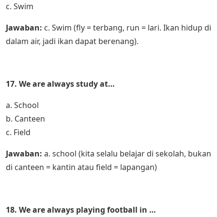
c. Swim
Jawaban:
c. Swim (fly = terbang, run = lari. Ikan hidup di
dalam air, jadi ikan dapat berenang).
17. We are always study at…
a. School
b. Canteen
c. Field
Jawaban:
a. school (kita selalu belajar di sekolah, bukan
di canteen = kantin atau field = lapangan)
18. We are always playing football in …