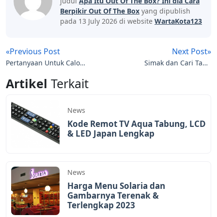
judul
Apa Itu Out Of The Box? Ini dia Cara
Berpikir Out Of The Box
yang dipublish
pada 13 July 2026 di website
WartaKota123
«Previous Post
Next Post»
Pertanyaan Untuk Calon
Simak dan Cari Tahu
Ketua OSIS yang Biasa
Perbedaan Sarjana dan
Artikel
Terkait
Ditanyakan
Pascasarjana
News
Kode Remot TV Aqua Tabung, LCD
& LED Japan Lengkap
News
Harga Menu Solaria dan
Gambarnya Terenak &
Terlengkap 2023