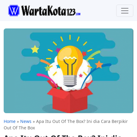
Home
»
News
»
Apa Itu Out Of The Box? Ini dia Cara Berpikir
Out Of The Box