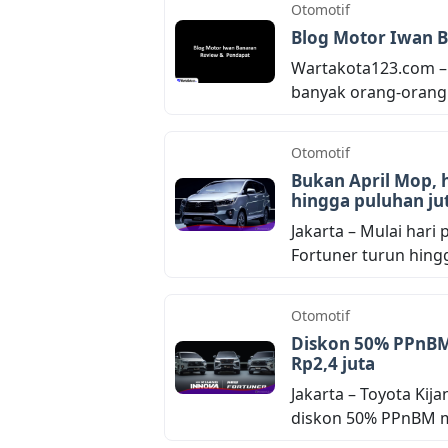
Otomotif
Blog Motor Iwan 
Wartakota123.com – 
banyak orang-orang 
Otomotif
Bukan April Mop, 
hingga puluhan jut
Jakarta – Mulai hari
Fortuner turun hingg
Otomotif
Diskon 50% PPnBM ,
Rp2,4 juta
Jakarta – Toyota Ki
diskon 50% PPnBM mu