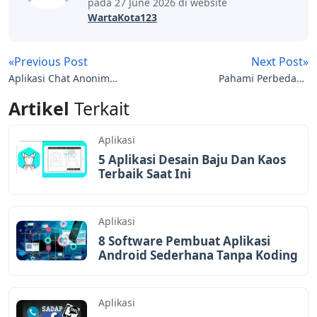
pada 27 June 2026 di website
WartaKota123
«Previous Post
Next Post»
Aplikasi Chat Anonim
Pahami Perbedaan
Terbaik Buat Chat Tanpa
Asuransi Syariah dan
Artikel
Terkait
Sungkan
Konvensional
Aplikasi
5 Aplikasi Desain Baju Dan Kaos
Terbaik Saat Ini
Aplikasi
8 Software Pembuat Aplikasi
Android Sederhana Tanpa Koding
Aplikasi