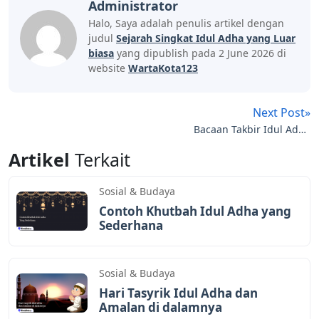
Administrator
Halo, Saya adalah penulis artikel dengan
judul
Sejarah Singkat Idul Adha yang Luar
biasa
yang dipublish pada 2 June 2026 di
website
WartaKota123
Next Post»
Bacaan Takbir Idul Adha
Versi Lengkap, Panjang
Artikel
Terkait
dan Pendek
Sosial & Budaya
Contoh Khutbah Idul Adha yang
Sederhana
Sosial & Budaya
Hari Tasyrik Idul Adha dan
Amalan di dalamnya