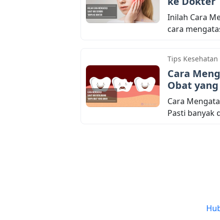
ke Dokter
Inilah Cara M
cara mengatasi
Tips Kesehatan
Cara Menga
Obat yan
Cara Mengatas
Pasti banyak d
Hub