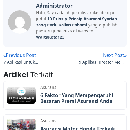
Administrator
Halo, Saya adalah penulis artikel dengan
judul
10 Prinsip-Prinsip Asuransi Syariah
Yang Perlu Kalian Pahami
yang dipublish
pada 30 June 2026 di website
WartaKota123
«Previous Post
Next Post»
7 Aplikasi Untuk
9 Aplikasi Kreator Meme
Menghapus Watermark
di HP Android Terbaik
Artikel
Terkait
Terbaik Saat Ini
Asuransi
6 Faktor Yang Mempengaruhi
Besaran Premi Asuransi Anda
Asuransi
Asuransi Motor Honda Terbaik