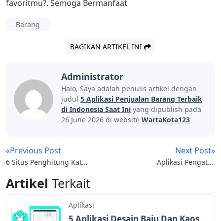
favoritmu?. Semoga Bermanfaat
Barang
BAGIKAN ARTIKEL INI
Administrator
Halo, Saya adalah penulis artikel dengan
judul
5 Aplikasi Penjualan Barang Terbaik
di Indonesia Saat Ini
yang dipublish pada
26 June 2026 di website
WartaKota123
«Previous Post
Next Post»
6 Situs Penghitung Kata
Aplikasi Pengatur
Online Gratis yang
Keuangan Terbaik Untuk
Artikel
Terkait
Akurat
Andorid Dan IOS
Aplikasi
5 Aplikasi Desain Baju Dan Kaos