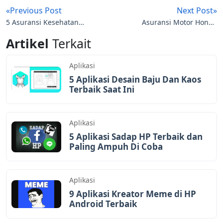
«Previous Post
Next Post»
5 Asuransi Kesehatan
Asuransi Motor Honda
Anak Dengan Premi
Terbaik dan Perhitungan
Artikel
Terkait
Terjangkau Saat Ini
Preminya
Aplikasi
5 Aplikasi Desain Baju Dan Kaos
Terbaik Saat Ini
Aplikasi
5 Aplikasi Sadap HP Terbaik dan
Paling Ampuh Di Coba
Aplikasi
9 Aplikasi Kreator Meme di HP
Android Terbaik