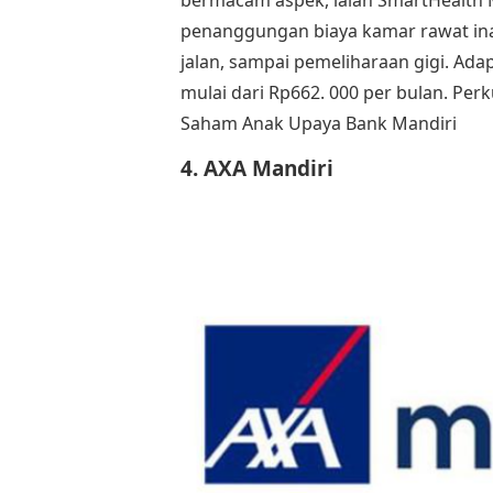
bermacam aspek, ialah SmartHealth M
penanggungan biaya kamar rawat inap
jalan, sampai pemeliharaan gigi. Ada
mulai dari Rp662. 000 per bulan. Per
Saham Anak Upaya Bank Mandiri
4. AXA Mandiri