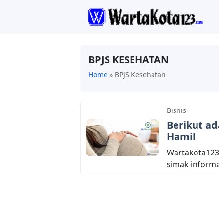
BPJS KESEHATAN
Home
»
BPJS Kesehatan
Bisnis
Berikut ad
Hamil
Wartakota123.
simak informas