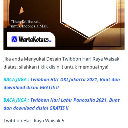
Jika anda Menyukai Desain
Twibbon Hari Raya Waisak
diatas, silahkan (
klik disini
) untuk membuatnya!
BACA JUGA :
Twibbon HUT DKI Jakarta 2021, Buat dan
download disini GRATIS !!
BACA JUGA :
Twibbon Hari Lahir Pancasila 2021, Buat
dan download disini GRATIS !!
Twibbon Hari Raya Waisak
5