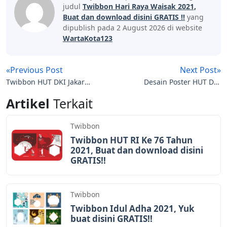
judul
Twibbon Hari Raya Waisak 2021,
Buat dan download disini GRATIS !!
yang
dipublish pada 2 August 2026 di website
WartaKota123
«Previous Post
Next Post»
Twibbon HUT DKI Jakarta
Desain Poster HUT DKI
2021, Buat dan
Jakarta 2021, Download
Artikel
Terkait
dwonload disini Gratis !!
file CDR dan PNG
GRATIS!
Twibbon
Twibbon HUT RI Ke 76 Tahun
2021, Buat dan download disini
GRATIS!!
Twibbon
Twibbon Idul Adha 2021, Yuk
buat disini GRATIS!!