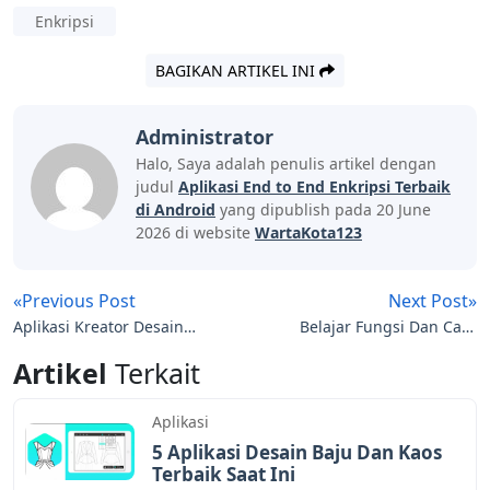
Enkripsi
BAGIKAN ARTIKEL INI
Administrator
Halo, Saya adalah penulis artikel dengan
judul
Aplikasi End to End Enkripsi Terbaik
di Android
yang dipublish pada 20 June
2026 di website
WartaKota123
«Previous Post
Next Post»
Aplikasi Kreator Desain
Belajar Fungsi Dan Cara
Kartu Nama & ID Card
Menggunakan SPSS(
Artikel
Terkait
Keren
Program Analisis
Statistika)
Aplikasi
5 Aplikasi Desain Baju Dan Kaos
Terbaik Saat Ini