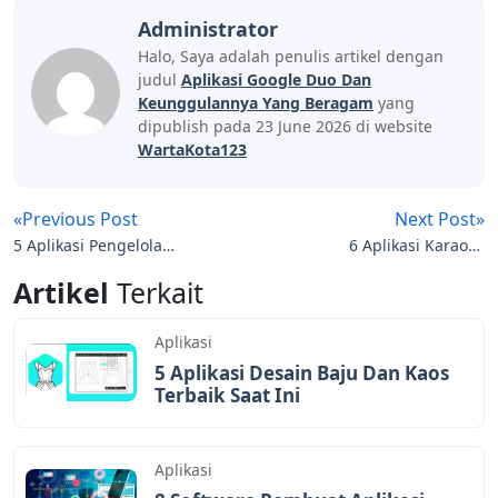
Administrator
Halo, Saya adalah penulis artikel dengan
judul
Aplikasi Google Duo Dan
Keunggulannya Yang Beragam
yang
dipublish pada 23 June 2026 di website
WartaKota123
«Previous Post
Next Post»
5 Aplikasi Pengelola
6 Aplikasi Karaoke
Keuangan Terbaik Dan
Android Terbaik Bisa
Artikel
Terkait
Mudah
Offline
Aplikasi
5 Aplikasi Desain Baju Dan Kaos
Terbaik Saat Ini
Aplikasi