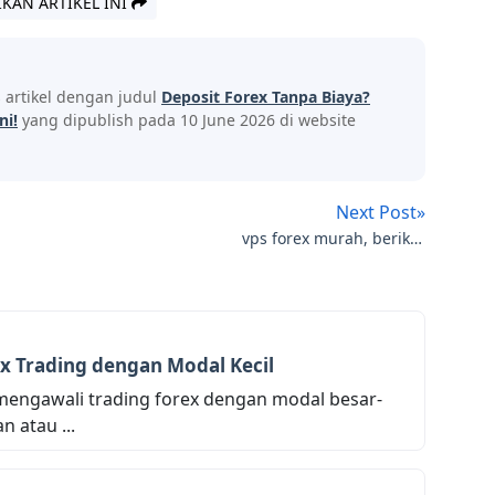
IKAN ARTIKEL INI
s artikel dengan judul
Deposit Forex Tanpa Biaya?
ni!
yang dipublish pada 10 June 2026 di website
Next Post»
vps forex murah, berikut
keunggulannya
x Trading dengan Modal Kecil
engawali trading forex dengan modal besar-
n atau ...