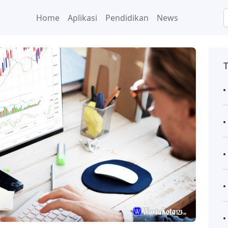
Home
Aplikasi
Pendidikan
News