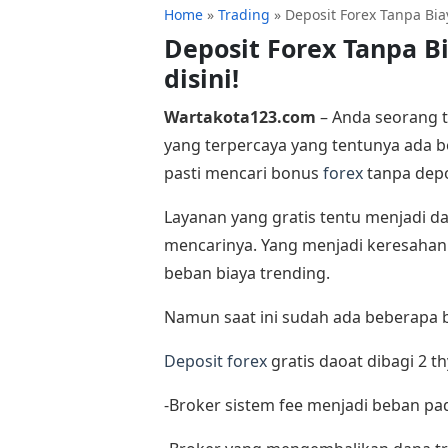
Home
»
Trading
»
Deposit Forex Tanpa Bia
Deposit Forex Tanpa B
disini!
Wartakota123.com
– Anda seorang t
yang terpercaya yang tentunya ada b
pasti mencari bonus
forex
tanpa depo
Layanan yang gratis tentu menjadi d
mencarinya. Yang menjadi keresahan 
beban biaya trending.
Namun saat ini sudah ada beberapa 
Deposit forex
gratis daoat dibagi 2 th
-Broker sistem fee menjadi beban p