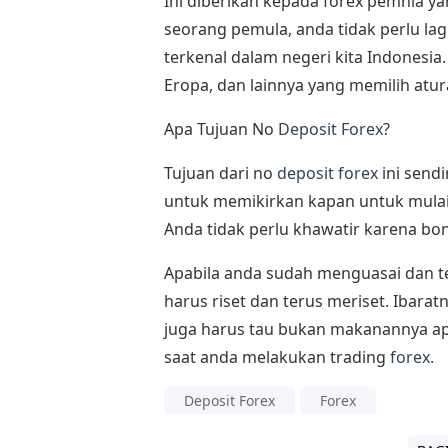
Ini diberikan kepada forex pemhla ya
seorang pemula, anda tidak perlu lag
terkenal dalam negeri kita Indonesia.
Eropa, dan lainnya yang memilih atu
Apa Tujuan No
Deposit Forex
?
Tujuan dari no
deposit forex
ini send
untuk memikirkan kapan untuk mulai 
Anda tidak perlu khawatir karena bo
Apabila anda sudah menguasai dan t
harus riset dan terus meriset. Ibara
juga harus tau bukan makanannya ap
saat anda melakukan trading
forex.
Deposit Forex
Forex