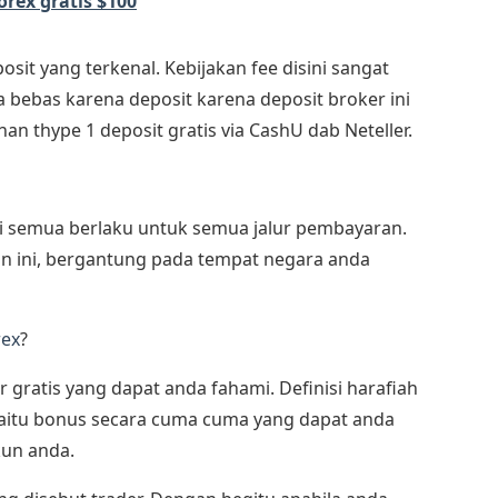
orex gratis $100
sit yang terkenal. Kebijakan fee disini sangat
a bebas karena deposit karena deposit broker ini
n thype 1 deposit gratis via CashU dab Neteller.
ni semua berlaku untuk semua jalur pembayaran.
n ini, bergantung pada tempat negara anda
rex
?
 gratis yang dapat anda fahami. Definisi harafiah
aitu bonus secara cuma cuma yang dapat anda
un anda.