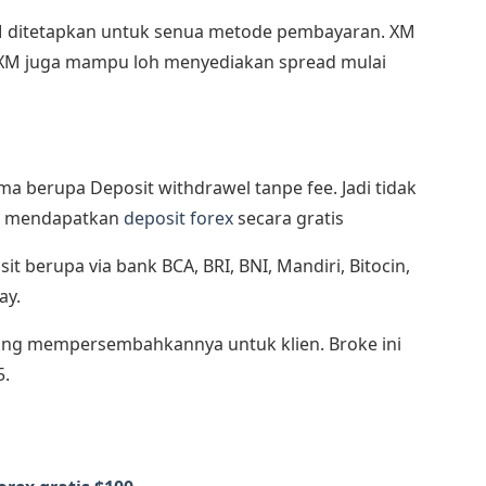
 ditetapkan untuk senua metode pembayaran. XM
. XM juga mampu loh menyediakan spread mulai
ma berupa Deposit withdrawel tanpe fee. Jadi tidak
isa mendapatkan
deposit forex
secara gratis
berupa via bank BCA, BRI, BNI, Mandiri, Bitocin,
ay.
 yang mempersembahkannya untuk klien. Broke ini
5.