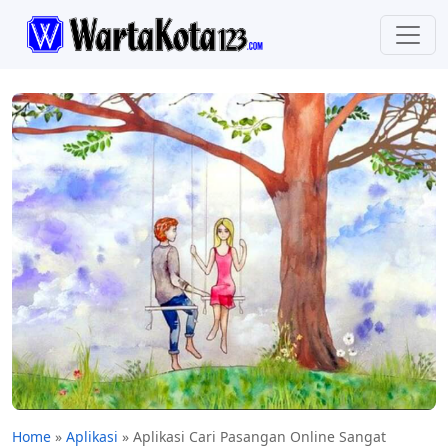
Home
»
Aplikasi
»
Aplikasi Cari Pasangan Online Sangat