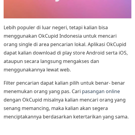
Lebih populer di luar negeri, tetapi kalian bisa
menggunakan OkCupid Indonesia untuk mencari
orang single di area pencarian lokal. Aplikasi OkCupid
dapat kalian download di play store Android serta iOS,
ataupun secara langsung mengakses dan
menggunakannya lewat web.
Filter pencarian dapat kalian pilih untuk benar- benar
menemukan orang yang pas. Cari
pasangan online
dengan OkCupid misalnya kalian mencari orang yang
senang memancing, maka kalian akan segera
menciptakannya berdasarkan ketertarikan yang sama.