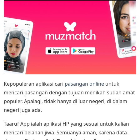
Kepopuleran aplikasi cari
pasangan online
untuk
mencari pasangan dengan tujuan menikah sudah amat
populer. Apalagi, tidak hanya di luar negeri, di dalam
negeri juga ada.
Taaruf App ialah aplikasi HP yang sesuai untuk kalian
mencari belahan jiwa. Semuanya aman, karena data-