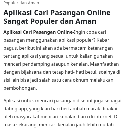
Populer dan Aman
Aplikasi Cari Pasangan Online
Sangat Populer dan Aman
Aplikasi Cari Pasangan Online-
Ingin coba cari
pasangan menggunakan aplikasi populer? Kabar
bagus, berikut ini akan ada bermacam keterangan
tentang aplikasi yang sesuai untuk kalian gunakan
mencari pendamping ataupun kenalan. Maanfaatkan
dengan bijaksana dan tetap hati- hati betul, soalnya di
sisi lain bisa jadi salah satu cara oknum melakukan
pembohongan.
Aplikasi untuk mencari pasangan disebut juga sebagai
dating app, yang kian hari bertambah marak dipakai
oleh masyarakat mencari kenalan baru di internet. Di
masa sekarang, mencari kenalan jauh lebih mudah