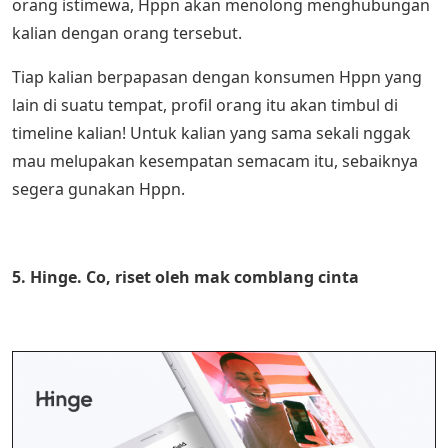
orang istimewa, Hppn akan menolong menghubungan
kalian dengan orang tersebut.
Tiap kalian berpapasan dengan konsumen Hppn yang
lain di suatu tempat, profil orang itu akan timbul di
timeline kalian! Untuk kalian yang sama sekali nggak
mau melupakan kesempatan semacam itu, sebaiknya
segera gunakan Hppn.
5. Hinge. Co, riset oleh mak comblang cinta