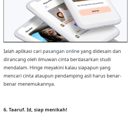
Ialah aplikasi cari
pasangan online
yang didesain dan
dirancang oleh ilmuwan cinta berdasarkan studi
mendalam. Hinge meyakini kalau siapapun yang
mencari cinta ataupun pendamping asli harus benar-
benar menemukannya.
6. Taaruf. Id, siap menikah!