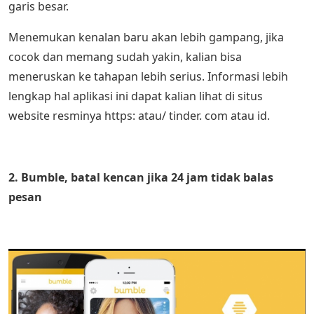
garis besar.
Menemukan kenalan baru akan lebih gampang, jika
cocok dan memang sudah yakin, kalian bisa
meneruskan ke tahapan lebih serius. Informasi lebih
lengkap hal aplikasi ini dapat kalian lihat di situs
website resminya https: atau/ tinder. com atau id.
2. Bumble, batal kencan jika 24 jam tidak balas
pesan