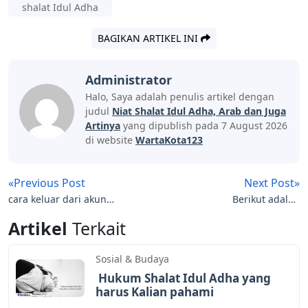
shalat Idul Adha
BAGIKAN ARTIKEL INI
Administrator
Halo, Saya adalah penulis artikel dengan
judul
Niat Shalat Idul Adha, Arab dan Juga
Artinya
yang dipublish pada 7 August 2026
di website
WartaKota123
«Previous Post
Next Post»
cara keluar dari akun
Berikut adalah
Google dengan mudah
Pengertian dan
Artikel
Terkait
Penjelasan Puasa
sebelum Idul Adha
Sosial & Budaya
Hukum Shalat Idul Adha yang
harus Kalian pahami