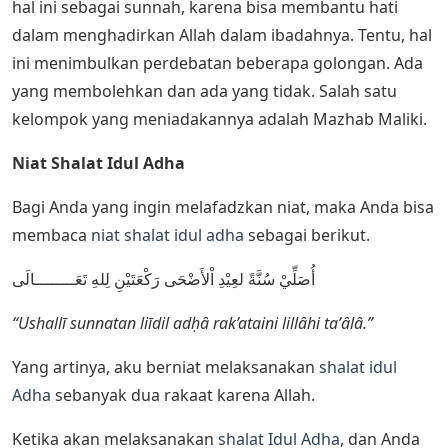
hal ini sebagai sunnah, karena bisa membantu hati
dalam menghadirkan Allah dalam ibadahnya. Tentu, hal
ini menimbulkan perdebatan beberapa golongan. Ada
yang membolehkan dan ada yang tidak. Salah satu
kelompok yang meniadakannya adalah Mazhab Maliki.
Niat Shalat Idul Adha
Bagi Anda yang ingin melafadzkan niat, maka Anda bisa
membaca
niat shalat idul adha
sebagai berikut.
أُصَلِّيْ سُنَّةً لعِيْدِ اْلأَضْحَى رَكْعَتَيْنِ لِلهِ تَعَــــــــالَى
“Ushallī sunnatan liīdil adḥȃ rak’ataini lillȃhi ta’ȃlȃ.”
Yang artinya, aku berniat melaksanakan
shalat idul
Adha
sebanyak dua rakaat karena Allah.
Ketika akan melaksanakan
shalat Idul Adha
, dan Anda