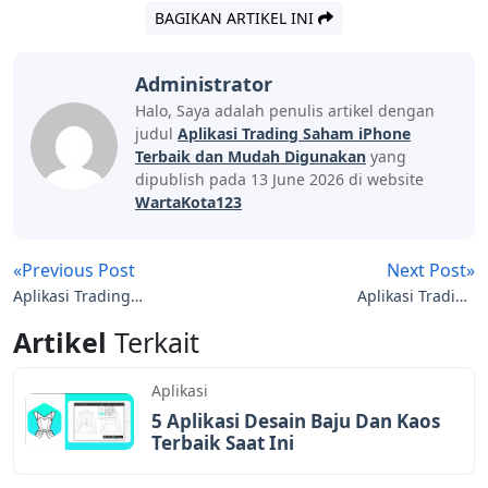
BAGIKAN ARTIKEL INI
Administrator
Halo, Saya adalah penulis artikel dengan
judul
Aplikasi Trading Saham iPhone
Terbaik dan Mudah Digunakan
yang
dipublish pada 13 June 2026 di website
WartaKota123
«Previous Post
Next Post»
Aplikasi Trading
Aplikasi Trading
Cryptocurrency Terbaik
Terpercaya 2021 Dijamin
Artikel
Terkait
yang Bisa Dipilih
Pasti Untung
Aplikasi
5 Aplikasi Desain Baju Dan Kaos
Terbaik Saat Ini