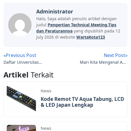
Administrator
Halo, Saya adalah penulis artikel dengan
judul
Pengertian Technical Meeting,Tips
dan Peraturannya
yang dipublish pada 12
July 2026 di website
WartaKota123
«Previous Post
Next Post»
Daftar Universitas
Mari Kita Mengenal Apa
Negeri di Indonesia,
Itu Jurusan Engineering
Artikel
Terkait
Lengkap!
News
Kode Remot TV Aqua Tabung, LCD
& LED Japan Lengkap
News