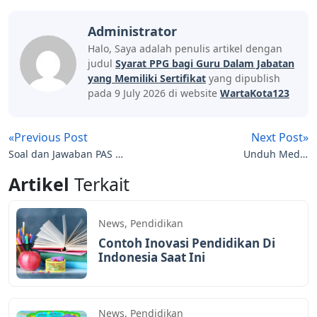
Administrator
Halo, Saya adalah penulis artikel dengan
judul
Syarat PPG bagi Guru Dalam Jabatan
yang Memiliki Sertifikat
yang dipublish
pada 9 July 2026 di website
WartaKota123
«Previous Post
Next Post»
Soal dan Jawaban PAS SD
Unduh Media
Kelas 6 Tema 1 Semester
Powerpoint B. Indonesia
Artikel
Terkait
1
Kelas 7 (Kurikulum
Merdeka)
News
,
Pendidikan
Contoh Inovasi Pendidikan Di
Indonesia Saat Ini
News
,
Pendidikan