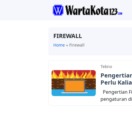
FIREWALL
Home
»
Firewall
Tekno
Pengertian
Perlu Kali
Pengertian Fir
pengaturan di 