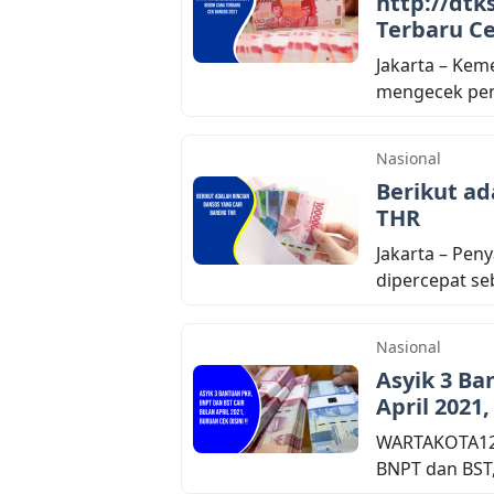
http://dtk
Terbaru Ce
Jakarta – Kem
mengecek pene
Nasional
Berikut ad
THR
Jakarta – Pen
dipercepat seb
Nasional
Asyik 3 Ba
April 2021,
WARTAKOTA123
BNPT dan BST, 