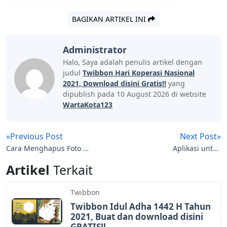
BAGIKAN ARTIKEL INI
Administrator
Halo, Saya adalah penulis artikel dengan
judul
Twibbon Hari Koperasi Nasional
2021, Download disini Gratis!!
yang
dipublish pada 10 August 2026 di website
WartaKota123
«Previous Post
Next Post»
Cara Menghapus Foto di
Aplikasi untuk
Google dengan Mudah
Menggabungkan Video
Artikel
Terkait
Dengan Mudah
Twibbon
Twibbon Idul Adha 1442 H Tahun
2021, Buat dan download disini
GRATIS!!