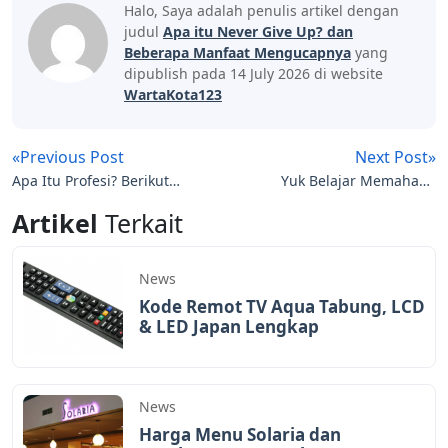
Halo, Saya adalah penulis artikel dengan
judul
Apa itu Never Give Up? dan
Beberapa Manfaat Mengucapnya
yang
dipublish pada 14 July 2026 di website
WartaKota123
«Previous Post
Next Post»
Apa Itu Profesi? Berikut
Yuk Belajar Memahami
Pengertian dan
Perbandingan Skala
Artikel
Terkait
Contohnya
Termometer
News
Kode Remot TV Aqua Tabung, LCD
& LED Japan Lengkap
News
Harga Menu Solaria dan