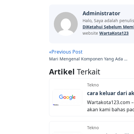
Administrator
Halo, Saya adalah penuli
DiKetahui Sebelum Membe
website
WartaKota123
«Previous Post
Mari Mengenal Komponen Yang Ada di
Dalam Komputer/PC
Artikel
Terkait
Tekno
cara keluar dari 
Wartakota123.com –
akan kami bahas pada
Tekno