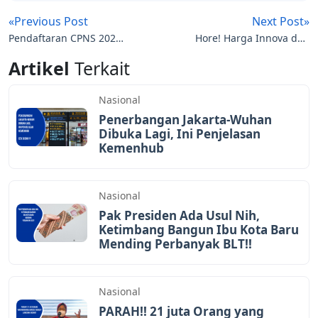
«Previous Post
Next Post»
Pendaftaran CPNS 2021
Hore! Harga Innova dan
Dibuka Mei, Segera Cek
Fortuner Turun Rp 50-80
Artikel
Terkait
Syaratnya di Sini!
Jutaan Bulan Depan
Nasional
Penerbangan Jakarta-Wuhan
Dibuka Lagi, Ini Penjelasan
Kemenhub
Nasional
Pak Presiden Ada Usul Nih,
Ketimbang Bangun Ibu Kota Baru
Mending Perbanyak BLT!!
Nasional
PARAH!! 21 juta Orang yang