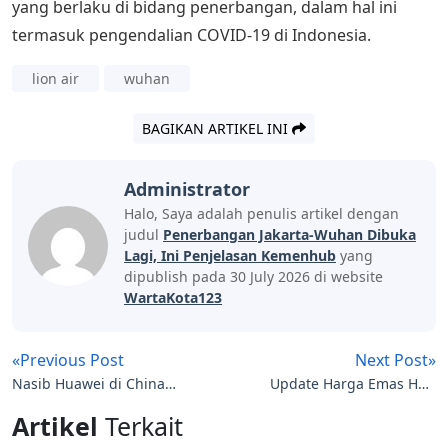
yang berlaku di bidang penerbangan, dalam hal ini
termasuk pengendalian COVID-19 di Indonesia.
lion air
wuhan
BAGIKAN ARTIKEL INI
Administrator
Halo, Saya adalah penulis artikel dengan
judul
Penerbangan Jakarta-Wuhan Dibuka
Lagi, Ini Penjelasan Kemenhub
yang
dipublish pada 30 July 2026 di website
WartaKota123
«Previous Post
Next Post»
Nasib Huawei di China
Update Harga Emas Hari
Disalip Oppo dan Vivo,
Ini, Kamis 13 Mei 2021
Artikel
Terkait
Dipepet Xiaomi