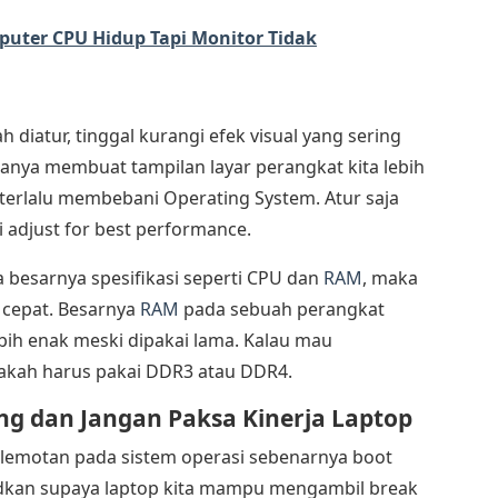
uter CPU Hidup Tapi Monitor Tidak
h diatur, tinggal kurangi efek visual yang sering
nya membuat tampilan layar perangkat kita lebih
h terlalu membebani Operating System. Atur saja
adjust for best performance.
besarnya spesifikasi seperti CPU dan
RAM
, maka
 cepat. Besarnya
RAM
pada sebuah perangkat
bih enak meski dipakai lama. Kalau mau
akah harus pakai DDR3 atau DDR4.
g dan Jangan Paksa Kinerja Laptop
elemotan pada sistem operasi sebenarnya boot
sudkan supaya laptop kita mampu mengambil break