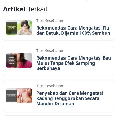
Dari Mempelajari
Mengatasi Diare yang
Artikel
Terkait
Tentang Ciri-Cirinya
Cukup Efektif
Tips Kesehatan
Rekomendasi Cara Mengatasi Flu
dan Batuk, Dijamin 100% Sembuh
Tips Kesehatan
Rekomendasi Cara Mengatasi Bau
Mulut Tanpa Efek Samping
Berbahaya
Tips Kesehatan
Penyebab dan Cara Mengatasi
Radang Tenggorokan Secara
Mandiri Dirumah