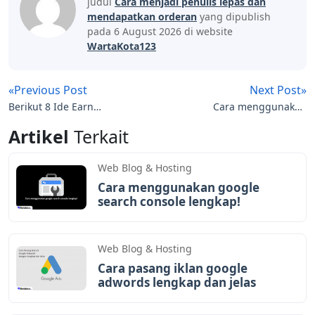
judul
Cara menjadi penulis lepas dan
mendapatkan orderan
yang dipublish
pada 6 August 2026 di website
WartaKota123
«Previous Post
Next Post»
Berikut 8 Ide Earn
Cara menggunakan
Money Online
google search console
Artikel
Terkait
Terpopuler
lengkap!
Web Blog & Hosting
Cara menggunakan google
search console lengkap!
Web Blog & Hosting
Cara pasang iklan google
adwords lengkap dan jelas