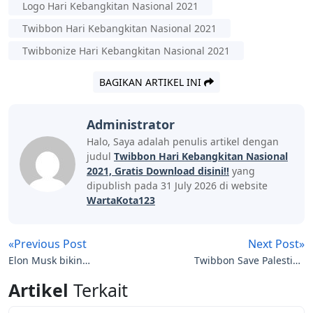
Logo Hari Kebangkitan Nasional 2021
Twibbon Hari Kebangkitan Nasional 2021
Twibbonize Hari Kebangkitan Nasional 2021
BAGIKAN ARTIKEL INI
Administrator
Halo, Saya adalah penulis artikel dengan
judul
Twibbon Hari Kebangkitan Nasional
2021, Gratis Download disini!!
yang
dipublish pada 31 July 2026 di website
WartaKota123
«Previous Post
Next Post»
Elon Musk bikin
Twibbon Save Palestine
Gegara,harga bitcoin
2021, Download disini
Artikel
Terkait
terjun bebas menjadi
gratis!!!
624 juta