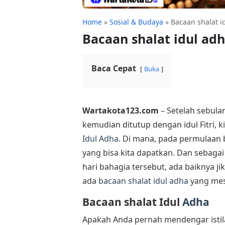
Home
»
Sosial & Budaya
»
Bacaan shalat i
Bacaan shalat idul adh
Baca Cepat
Buka
Wartakota123.com
– Setelah sebul
kemudian ditutup dengan idul Fitri, 
Idul Adha
. Di mana, pada permulaan 
yang bisa kita dapatkan. Dan sebaga
hari bahagia tersebut, ada baiknya 
ada
bacaan shalat idul adha
yang mes
Bacaan shalat Idul
Adha
Apakah Anda pernah mendengar istilah 