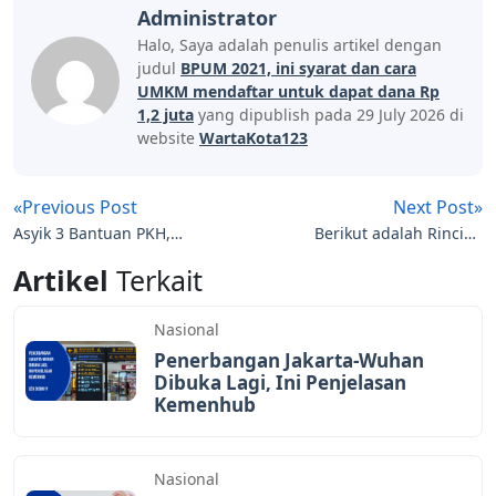
Administrator
Halo, Saya adalah penulis artikel dengan
judul
BPUM 2021, ​ini syarat dan cara
UMKM mendaftar untuk dapat dana Rp
1,2 juta
yang dipublish pada 29 July 2026 di
website
WartaKota123
«Previous Post
Next Post»
Asyik 3 Bantuan PKH,
Berikut adalah Rincian
BNPT dan BST Cair Bulan
Bansos yang Cair Bareng
Artikel
Terkait
April 2021, Buruan Cek
THR
disini !!!
Nasional
Penerbangan Jakarta-Wuhan
Dibuka Lagi, Ini Penjelasan
Kemenhub
Nasional