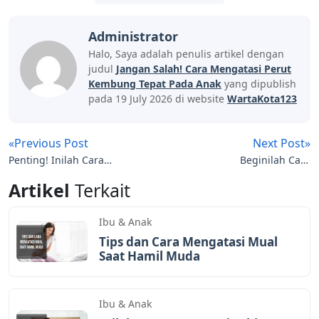
Administrator
Halo, Saya adalah penulis artikel dengan
judul
Jangan Salah! Cara Mengatasi Perut
Kembung Tepat Pada Anak
yang dipublish
pada 19 July 2026 di website
WartaKota123
«Previous Post
Next Post»
Penting! Inilah Cara
Beginilah Cara
Mengatasi Keputihan
Mengatasi Jerawat
Artikel
Terkait
yang Gatal dan
Secara Alami yang Cepat
Mengganggu
Ibu & Anak
Tips dan Cara Mengatasi Mual
Saat Hamil Muda
Ibu & Anak