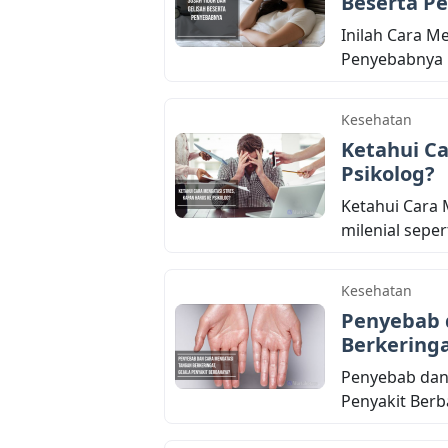
Beserta P
Inilah Cara M
Penyebabnya B
Kesehatan
Ketahui Ca
Psikolog?
Ketahui Cara 
milenial sepert
Kesehatan
Penyebab 
Berkeringa
Penyebab dan 
Penyakit Berb