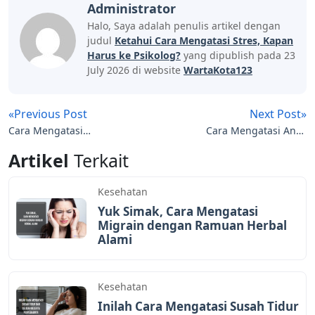
Administrator
Halo, Saya adalah penulis artikel dengan
judul
Ketahui Cara Mengatasi Stres, Kapan
Harus ke Psikolog?
yang dipublish pada 23
July 2026 di website
WartaKota123
«Previous Post
Next Post»
Cara Mengatasi
Cara Mengatasi Anak
Mimisan, Bisa Jadi Gejala
Muntah Karena Masuk
Artikel
Terkait
Penyakit Serius?
Angin, Dijamin Ampuh
Kesehatan
Yuk Simak, Cara Mengatasi
Migrain dengan Ramuan Herbal
Alami
Kesehatan
Inilah Cara Mengatasi Susah Tidur