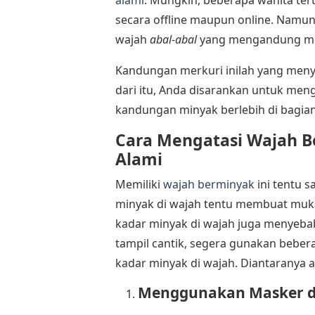
alami
. Mungkin, beberapa wanita ter
secara offline maupun online. Namu
wajah
abal-abal
yang mengandung me
Kandungan merkuri inilah yang menye
dari itu, Anda disarankan untuk m
kandungan minyak berlebih di bagian
Cara Mengatasi Wajah 
Alami
Memiliki
wajah berminyak
ini tentu 
minyak di wajah tentu membuat muka 
kadar minyak di wajah juga menyebabk
tampil cantik, segera gunakan beber
kadar minyak di wajah. Diantaranya ad
Menggunakan Masker dar