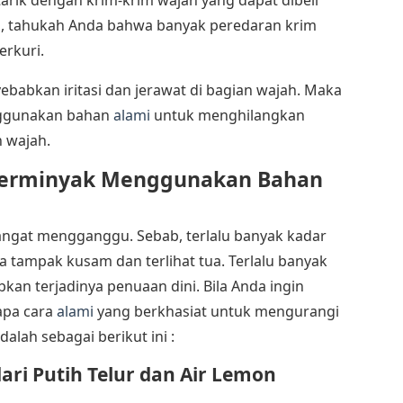
tarik dengan krim-krim wajah yang dapat dibeli
n, tahukah Anda bahwa banyak peredaran krim
rkuri.
babkan iritasi dan jerawat di bagian wajah. Maka
enggunakan bahan
alami
untuk menghilangkan
 wajah.
Berminyak Menggunakan Bahan
sangat mengganggu. Sebab, terlalu banyak kadar
tampak kusam dan terlihat tua. Terlalu banyak
an terjadinya penuaan dini. Bila Anda ingin
apa cara
alami
yang berkhasiat untuk mengurangi
alah sebagai berikut ini :
i Putih Telur dan Air Lemon